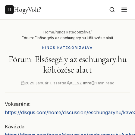
to
content
HogyVolt?
H
Home
/
Nincs kategorizálva
/
Fórum: Elsősegély az eschungary.hu költözése alatt
NINCS KATEGORIZÁLVA
Fórum: Elsősegély az eschungary.hu
költözése alatt
2025. január 1. szerda
KLÉSZ Imre
1 min read
Voksaréna:
https://disqus.com/home/discussion/eschungaryhu/kave
Kávézda: