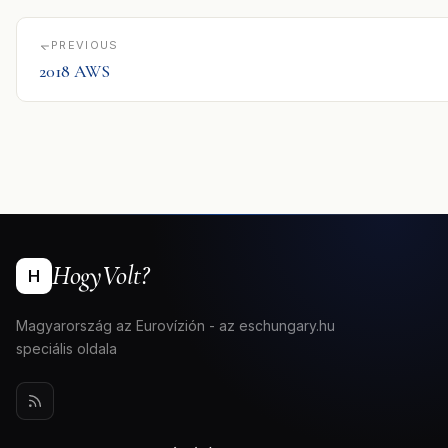
PREVIOUS
2018 AWS
HogyVolt?
H
Magyarország az Eurovízión - az eschungary.hu
speciális oldala