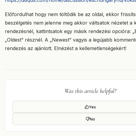
https://disqus.com/home/discussion/eschungaryhu/voks
Előfordulhat hogy nem töltődik be az oldal, ekkor frissít
beszélgetés nem jelenne meg akkor váltsatok nézetet a
rendezésnél, kattintsatok egy másik rendezési opcióra: „
„Oldest” résznél. A „Newest” vagyis a legújabb kommente
rendezés az ajánlott. Elnézést a kellemetlenségekért!
Was this article helpful?
Yes
No