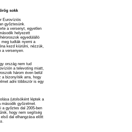
örög sokk
r Eurovíziós
van győztesünk.
rte a versenyt, egyetlen
második helyezett
héroroszok egyedülálló
 meg tudták nyerni a
éna kezd kiürülni, nézzük,
an a versenyen.
egy ország nem tud
ovízión a televoting miatt,
oroszoik három éven belül
z a bizonyíték arra, hogy
elmet adni többször is egy
solása (utolsóként léptek a
 a második győzelmet.
 ki a győztes dal 2005-ben
tűnik, hogy nem segítség
 első dal elhangzása előtt
s.