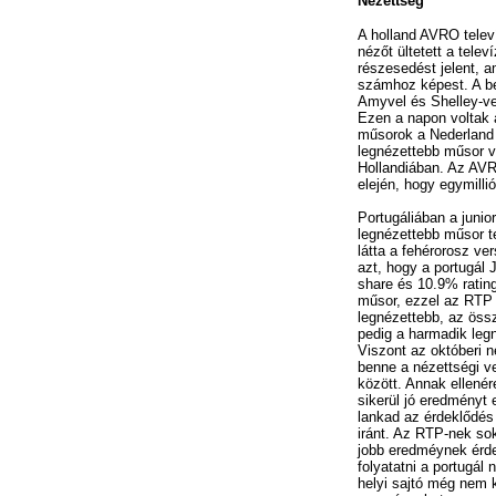
Nézettség
A holland AVRO televí
nézőt ültetett a telev
részesedést jelent, 
számhoz képest. A be
Amyvel és Shelley-ve
Ezen a napon voltak 
műsorok a Nederland 
legnézettebb műsor v
Hollandiában. Az AVR
elején, hogy egymilli
Portugáliában a junio
legnézettebb műsor t
látta a fehérorosz v
azt, hogy a portugál J
share és 10.9% rating
műsor, ezzel az RTP
legnézettebb, az öss
pedig a harmadik leg
Viszont az októberi 
benne a nézettségi v
között. Annak ellené
sikerül jó eredményt 
lankad az érdeklődés
iránt. Az RTP-nek sok
jobb eredméynek érd
folyatatni a portugál 
helyi sajtó még nem