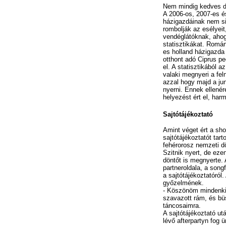
Nem mindig kedves d
A 2006-os, 2007-es é
házigazdáinak nem si
rombolják az esélyeit
vendéglátóknak, aho
statisztikákat. Románi
es holland házigazda 1
otthont adó Ciprus pe
el. A statisztikából a
valaki megnyeri a fel
azzal hogy majd a jun
nyerni. Ennek ellené
helyezést ért el, harm
Sajtótájékoztató
Amint véget ért a sh
sajtótájékoztatót tart
fehérorosz nemzeti d
Szitnik nyert, de eze
döntőt is megnyerte.
partneroldala, a songf
a sajtótájékoztatóról
győzelmének.
- Köszönöm mindenki
szavazott rám, és b
táncosaimra.
A sajtótájékoztató u
lévő afterpartyn fog ü