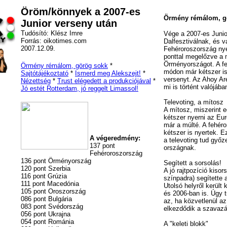
Öröm/könnyek a 2007-es
Örmény rémálom, g
Junior verseny után
Tudósító: Klész Imre
Vége a 2007-es Junio
Forrás: oikotimes.com
Dalfesztiválnak, és 
2007.12.09.
Fehéroroszország nye
ponttal megelőzve a 
Örményországot. A fe
Örmény rémálom, görög sokk
*
módon már kétszer is
Sajtótájékoztató
*
Ismerd meg Alekszejt!
*
versenyt. Az Ahoy Ar
Nézettség
*
Trust elégedett a produkciójával
*
mi is történt valójáb
Jó estét Rotterdam, jó reggelt Limassol!
Televoting, a mítosz
A mítosz, miszerint 
kétszer nyerni az Eur
már a múlté. A fehér
kétszer is nyertek. E
A végeredmény:
a televoting tud győz
137 pont
országnak.
Fehéroroszország
136 pont Örményország
Segített a sorsolás!
120 pont Szerbia
A jó rajtpozíció kisor
116 pont Grúzia
színpadra) segítette
111 pont Macedónia
Utolsó helyről került
105 pont Oroszország
és 2006-ban is. Úgy 
086 pont Bulgária
az, ha közvetlenül az
083 pont Svédország
elkezdődik a szavazá
056 pont Ukrajna
054 pont Románia
A "keleti blokk"