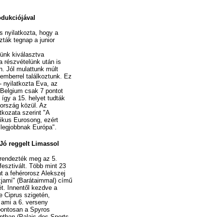
odukciójával
s nyilatkozta, hogy a
zták tegnap a junior
ttünk kiválasztva
 részvételünk után is
. Jól mulattunk múlt
emberrel találkoztunk. Ez
- nyilatkozta Eva, az
 Belgium csak 7 pontot
így a 15. helyet tudták
 ország közül. Az
tkozata szerint "A
pikus Eurosong, ezért
t legjobbnak Európa".
 Jó reggelt Limassol
rendezték meg az 5.
fesztivált. Több mint 23
nt a fehérorosz Alekszej
zjami" (Barátaimmal) című
t. Innentől kezdve a
e Ciprus szigetén,
ami a 6. verseny
pontosan a Spyros
ntban (Palais des Sports