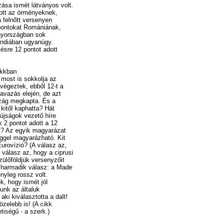
ása ismét látványos volt.
ott az örményeknek,
 felnőtt versenyen
 pontokat Romániának,
nyországban sok
andiában ugyanúgy.
sre 12 pontot adott
okkban
most is sokkolja az
végeztek, ebből 12-t a
avazás elején, de azt
zág megkapta. És a
kitől kaphatta? Hát
 újságok vezető híre
k 2 pontot adott a 12
zt? Az egyik magyarázat
ggel magyarázható. Kit
urovízió? (A válasz az,
 válasz az, hogy a ciprusi
zülőföldjük versenyzőit
 harmadik válasz: a Made
nyleg rossz volt.
, hogy ismét jól
lunk az általuk
aki kiválasztotta a dalt!
özelebb is! (A cikk
iségű - a szerk.)