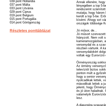
039 pont Hollandia
Annak ellenére, hogy 
037 pont Málta
lényegében a top 5-
033 pont Litvánia
rendszerint számított
029 pont Ciprus
mutatja, hogy három k
019 pont Belgium
került a top 5-be. Erő
015 pont Portugália
kísérni. Ahogy ezt vár
014 pont Görögország
országok többsége Ke
Részletes ponttáblázat
Jó műsor, de...
Jó műsort szervezet
hiányzott. Nem volt 
kameramozgásban, am
versenydal és a szava
részben vártunk. A k
versenydalokért dolgo
voltak egy Eurovízi
Örményország sokko
Az örmény versenyző
televíziót biztos sok
ponton múlt a győzel
hogy a senior versen
nyolcadikak lettek, v
másodikak lettek a ju
jelenti, hogy Örmény
és jó úton haladnak
valamelyik Eurovízi
lesz.
A diaszpóra szavazá