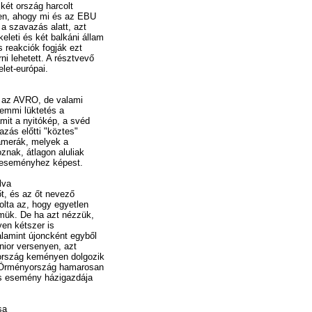
két ország harcolt
ben, ahogy mi és az EBU
 a szavazás alatt, azt
eleti és két balkáni állam
s reakciók fogják ezt
ni lehetett. A résztvevő
let-európai.
t az AVRO, de valami
semmi lüktetés a
it a nyitókép, a svéd
zás előtti "köztes"
amerák, melyek a
znak, átlagon aluliak
ó eseményhez képest.
lva
t, és az őt nevező
kolta az, hogy egyetlen
mük. De ha azt nézzük,
yen kétszer is
alamint újoncként egyből
nior versenyen, azt
ország keményen dolgozik
. Örményország hamarosan
ós esemény házigazdája
sa