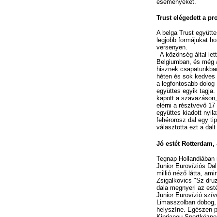
eseményeket.
Trust elégedett a pr
A belga Trust együtte
legjobb formájukat ho
versenyen.
- A közönség által le
Belgiumban, és még a
hisznek csapatunkban
héten és sok kedves 
a legfontosabb dolog 
együttes egyik tagja.
kapott a szavazáson, 
elérni a résztvevő 17
együttes kiadott nyila
fehérorosz dal egy ti
választotta ezt a dal
Jó estét Rotterdam,
Tegnap Hollandiában 
Junior Eurovíziós Dal
millió néző látta, ami
Zsigalkovics "Sz dru
dala megnyeri az esté
Junior Eurovízió szív
Limasszolban dobog, 
helyszíne. Egészen 
Kiprianou Sportközpo