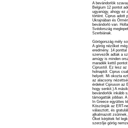
A bevándorlók szavaz
Belgium 12 pontot ad
ugyanúgy, ahogy ez a
történt. Ciprus adott
Ukrajnában és Örmé
bevándorló van. Holl
Svédország meglepeté
Szerbiának.
Görögország mély s
A görög nézőket még 
eredmény. 14 ponttal 
szervezők adtak a sz
amúgy is minden ors
maradék kettő pontot 
Ciprustól. Ez lesz az
holnaptól. Ciprus csa
helyett. Mi okozta e
az alacsony nézettsé
érdekel Cipruson az E
hogy senkit.) A másik
bevándorlók inkább s
támogatták jobban. A
In Greece együttes té
Köszönjük az ERT-nek
választott, és gratulá
alkalmazott zsűrinek, 
Őket kérjétek fel legk
szerzője görög nemzet