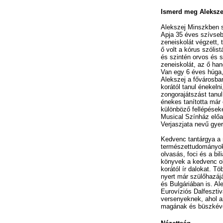
Ismerd meg Aleksze
Alekszej Minszkben s
Apja 35 éves szívse
zeneiskolát végzett, 
ő volt a kórus szólis
és szintén orvos és s
zeneiskolát, az ő han
Van egy 6 éves húga, 
Alekszej a fővárosba
korától tanul énekelni
zongorajátszást tanul
énekes tanította már 
különböző fellépéseke
Musical Színház előa
Verjaszjata nevű gye
Kedvenc tantárgya a 
természettudományok.
olvasás, foci és a bil
könyvek a kedvenc o
korától ír dalokat. T
nyert már szülőhazá
és Bulgáriában is. Ale
Eurovíziós Dalfeszti
versenyeknek, ahol a
magának és büszkévé 