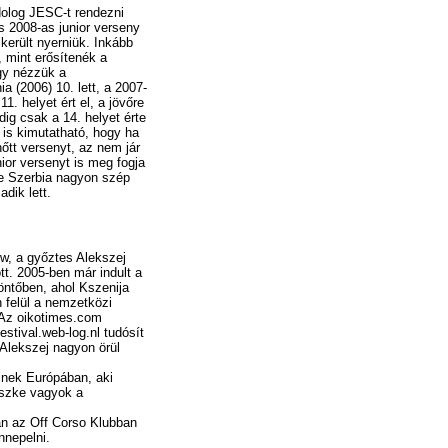
olog JESC-t rendezni
s 2008-as junior verseny
került nyerniük. Inkább
, mint erősítenék a
gy nézzük a
a (2006) 10. lett, a 2007-
1. helyet ért el, a jövőre
dig csak a 14. helyet érte
z is kimutatható, hogy ha
nőtt versenyt, az nem jár
ior versenyt is meg fogja
re Szerbia nagyon szép
adik lett.
ow, a győztes Alekszej
ott. 2005-ben már indult a
öntőben, ahol Kszenija
n felül a nemzetközi
 Az oikotimes.com
estival.web-log.nl tudósít
. Alekszej nagyon örül
nek Európában, aki
üszke vagyok a
tán az Off Corso Klubban
nnepelni.