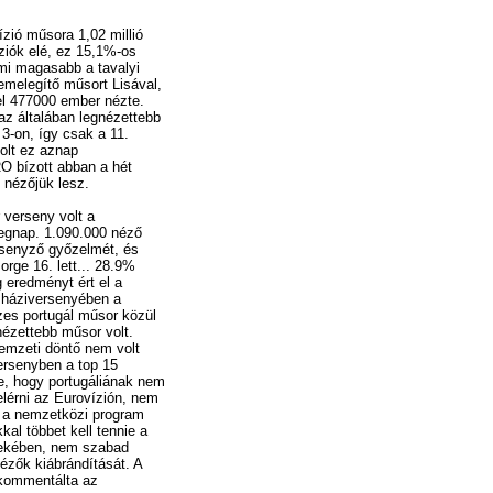
zió műsora 1,02 millió
íziók elé, ez 15,1%-os
ami magasabb a tavalyi
melegítő műsort Lisával,
l 477000 ember nézte.
az általában legnézettebb
3-on, így csak a 11.
olt ez aznap
O bízott abban a hét
ó nézőjük lesz.
r verseny volt a
egnap. 1.090.000 néző
ersenyző győzelmét, és
orge 16. lett... 28.9%
 eredményt ért el a
 háziversenyében a
zes portugál műsor közül
nézettebb műsor volt.
nemzeti döntő nem volt
ersenyben a top 15
re, hogy portugáliának nem
elérni az Eurovízión, nem
 a nemzetközi program
kal többet kell tennie a
ekében, nem szabad
nézők kiábrándítását. A
 kommentálta az