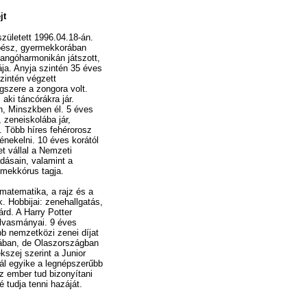
jt
zületett 1996.04.18-án.
bész, gyermekkorában
tangóharmonikán játszott,
tája. Anyja szintén 35 éves
zintén végzett
gszere a zongora volt.
aki táncórákra jár.
n, Minszkben él. 5 éves
, zeneiskolába jár,
. Több híres fehérorosz
énekelni. 10 éves korától
t vállal a Nemzeti
dásain, valamint a
rmekkórus tagja.
matematika, a rajz és a
 Hobbijai: zenehallgatás,
iárd. A Harry Potter
lvasmányai. 9 éves
öbb nemzetközi zenei díjat
jában, de Olaszországban
kszej szerint a Junior
vál egyike a legnépszerűbb
z ember tud bizonyítani
tudja tenni hazáját.