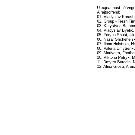
Ukrajna most hétvégén
A rajtsorrend:
01. Vladyslav Karash
02. Group «Fresh Ti
03. Khrystyna Barabo
04. Vladyslav Byelik, 
05. Yaryna Shust, Ukr
06. Nazar Shchehels
07. Ilona Halytska, 
08. Valeria Dmytrenko
09. Mariyetta, Footbal
10. Viktoria Petryk, 
11. Dmytro Borodin, 
12. Alina Grosu, Aren