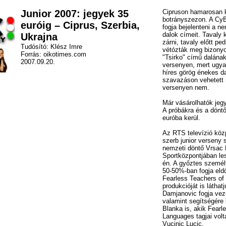
Junior 2007: jegyek 35
Cipruson hamarosan 
botrányszezon. A CyB
euróig – Ciprus, Szerbia,
fogja bejelenteni a n
dalok címeit. Tavaly k
Ukrajna
zárni, tavaly előtt pe
Tudósító: Klész Imre
vétózták meg bizonyo
Forrás: oikotimes.com
"Tsirko" című dalána
2007.09.20.
versenyen, mert ugya
híres görög énekes d
szavazáson vehetett r
versenyen nem.
Már vásárolhatók jegy
A próbákra és a döntő
euróba kerül.
Az RTS televízió közp
szerb junior verseny 
nemzeti döntő Vrsac 
Sportközpontjában le
én. A győztes személy
50-50%-ban fogja eldön
Fearless Teachers of
produkcióját is láthat
Damjanovic fogja veze
valamint segítségére
Blanka is, akik Fearl
Languages tagjai vol
Vucinic Lucic.