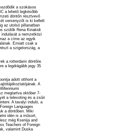
kezdődik a szokásos
C a lehető legkésőbb
emzeti döntőn résztvevő
ét versenyzőt is ki kellett
dig az utolsó pillanatban
s szülők Rena Kiriakidi
k indulását a nemzetközi
naz a címe az egyik
alának. Emiatt csak a
észt a szigetország, a
ek a rotterdami döntőre.
re a legdrágább jegy 35
ontja adott otthont a
sajtótájékoztatójának. A
Millenniumi
sz megtartva október 7-
ét a televoting és a zsűri
teni. A tavalyi induló, a
 Foreign Languages
juk a döntőben. Miki
tni idén is a műsort,
 lesz még Ksenija and
ess Teachers of Foreign
tak, valamint Duska