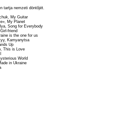
 tartja nemzeti döntőjét.
chuk, My Guitar
me», My Planet
lya, Song for Everybody
Girl-friend
aine is the one for us
kyy, Kamyanytsa
Hands Up
, This is Love
l
Mysterious World
Made in Ukraine
a