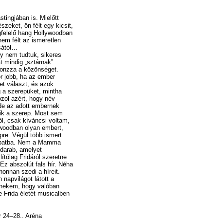
stingjában is. Mielőtt
szeket, ön félt egy kicsit,
felelő hang Hollywoodban
em félt az ismeretlen
sától…
gy nem tudtuk, sikeres
 mindig „sztárnak”
vonzza a közönséget.
r jobb, ha az ember
et választ, és azok
g a szerepüket, mintha
zol azért, hogy név
de az adott embernek
ik a szerep. Most sem
ől, csak kíváncsi voltam,
ywoodban olyan embert,
pre. Végül több ismert
sapatba. Nem a Mamma
 darab, amelyet
lítólag Fridáról szeretne
 Ez abszolút fals hír. Néha
onnan szedi a híreit.
 napvilágot látott a
k nekem, hogy valóban
e Frida életét musicalben
 24–28., Aréna