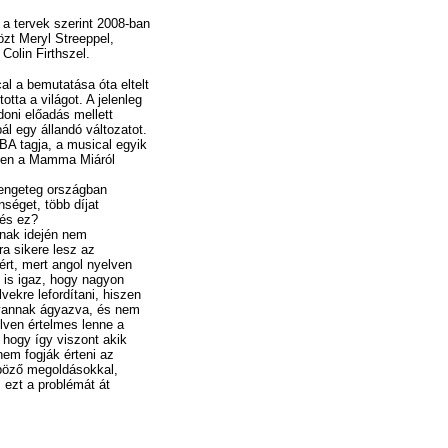
a tervek szerint 2008-ban
özt Meryl Streeppel,
Colin Firthszel.
 a bemutatása óta eltelt
tta a világot. A jelenleg
doni előadás mellett
l egy állandó változatot.
BA tagja, a musical egyik
sen a Mamma Miáról
engeteg országban
séget, több díjat
zés ez?
nak idején nem
a sikere lesz az
ért, mert angol nyelven
 is igaz, hogy nagyon
ekre lefordítani, hiszen
 vannak ágyazva, és nem
lven értelmes lenne a
, hogy így viszont akik
nem fogják érteni az
böző megoldásokkal,
, ezt a problémát át