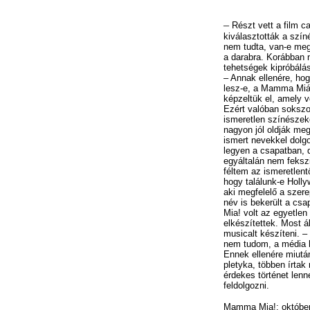
–
Részt vett a film ca
kiválasztották a színé
nem tudta, van-e meg
a darabra. Korábban n
tehetségek kipróbálá
– Annak ellenére, ho
lesz-e, a Mamma Miát
képzeltük el, amely 
Ezért valóban sokszo
ismeretlen színészek
nagyon jól oldják me
ismert nevekkel dolgo
legyen a csapatban, 
egyáltalán nem feksz
féltem az ismeretlent
hogy találunk-e Holl
aki megfelelő a szere
név is bekerült a c
Mia! volt az egyetlen
elkészítettek. Most ál
musicalt készíteni. –
nem tudom, a média h
Ennek ellenére miután
pletyka, többen írta
érdekes történet lenn
feldolgozni.
Mamma Mia!: október