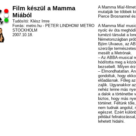
Film készül a Mamma
A Mamma Mia!-filmet 
mutatják be többek k
Miából
Pierce Brosnannel és 
Tudósító: Klész Imre
Forrás: metro.hu -
PETER LINDHOM/ METRO
A Mamma Mia! musical
STOCKHOLM
nyolc év óta meghódíto
2007.10.18.
turnézó társulat a lon
Németországban próbá
Björn Ulvaeus, az AB
szerzője természete
mesélt a Metrónak.
–
Az ABBA-musical r
hódította meg a közön
bezsebelt. Milyen ér
– Elmondhatatlan. An
gondoltuk,
hogy ekkor
előadásnak. Főleg az
zajlik. Ugyanakkor az
nehéz lenne más nyelv
a dalok a történetbe
biztos, hogy más nye
történet. Féltünk tőle
nem tudnak angolul, 
egészet. Ezért külön
például feliratozással
lehetett hidalni.