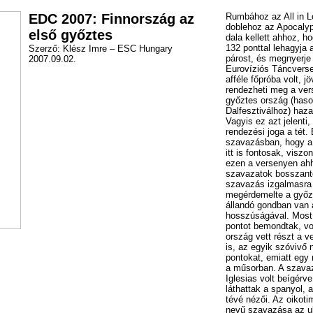
EDC 2007: Finnország az
Rumbához az All in Lo
doblehoz az Apocalyp
első győztes
dala kellett ahhoz, h
132 ponttal lehagyja 
Szerző: Klész Imre – ESC Hungary
párost, és megnyerje
2007.09.02.
Eurovíziós Táncverse
afféle főpróba volt, 
rendezheti meg a vers
győztes ország (haso
Dalfesztiválhoz) haza
Vagyis ez azt jelenti
rendezési joga a tét.
szavazásban, hogy a
itt is fontosak, viszo
ezen a versenyen ahh
szavazatok bosszant
szavazás izgalmasra 
megérdemelte a győz
állandó gondban van 
hosszúságával. Most
pontot bemondtak, vol
ország vett részt a v
is, az egyik szóvivő
pontokat, emiatt egy
a műsorban. A szava
Iglesias volt beígérv
láthattak a spanyol, 
tévé nézői. Az oikot
nevű szavazása az uk