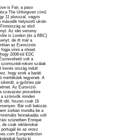
ve is Fair, a paso
tica The Unforgiven című
ogy 11 plusszal, vagyis
a második helyezett ukrán
 Finnország az első
nyt. Az idei verseny
jövőre is London (és a BBC)
enyt, de itt már a
nlóan az Eurovíziós
 fogja vinni a showt.
, hogy 2008-tól EDC
 Észrevehető volt a
 szomszédi-rokoni szálak
nt kevés ország indult
oz, hogy ezek a baráti
ó mértékűek legyenek. A
sikerült, a győztes pár
elmet. Az Eurovízió
a szavazási procedúra
 a szóvivők minden
t idő, hiszen csak 16
ersenyen. Bár volt bakizás
 nem sorban mondta be a
 minimális fennakadás volt
zási szünetben Enrique
e, de csak reklámokat
a portugál és az orosz
imes.com Europrediction
ránokat hozta ki