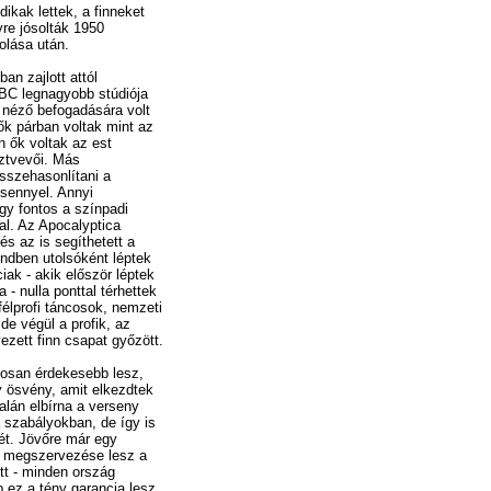
ikak lettek, a finneket
yre jósolták 1950
lása után.
an zajlott attól
BBC legnagyobb stúdiója
0 néző befogadására volt
k párban voltak mint az
n ők voltak az est
sztvevői. Más
sszehasonlítani a
rsennyel. Annyi
y fontos a színpadi
al. Az Apocalyptica
és az is segíthetett a
endben utolsóként léptek
iak - akik először léptek
 - nulla ponttal térhettek
 félprofi táncosok, nemzeti
de végül a profik, az
ezett finn csapat győzött.
tosan érdekesebb lesz,
 ösvény, amit elkezdtek
alán elbírna a verseny
a szabályokban, de így is
yét. Jövőre már egy
 megszervezése lesz a
ett - minden ország
 ez a tény garancia lesz