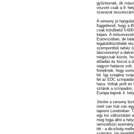
győztesnek, ők másod
viszont csak a 9. hel
szavazat összeszámo
A verseny jó hangulatb
függetlenül, hogy a 
csak körülbelül 5-60
képes. A műsorvezető
Eurovízióban, de talá
legalulöltözöttebb ré
szempontból nehéz ö
táncversenyt a dalve
mégiscsak közös, hog
előadás és hozzá a d
nagyon hatásos volt, 
finneknek, hogy sorr
fel. Így szegény svájc
fel az EDC színpadára
haza. Voltak profi és
sztárok a színpadon, 
Európa bajnok 4. hely
Jövőre a verseny biz
mert van már van egy
taposni Londonban. T
egy kis változtatást 
meg fogja állni a hel
nemzetközi esemény
tét - a dicsőség mell
számára, így legalább