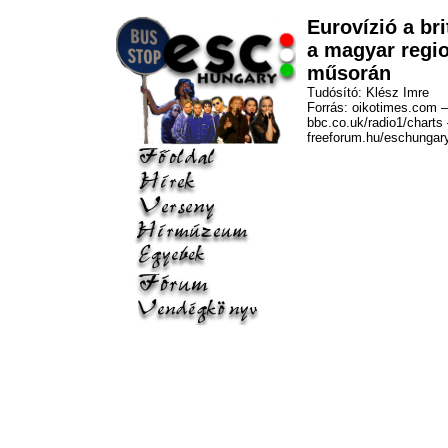
Eurovízió a bri
a magyar regio
műsorán
Tudósító: Klész Imre
Forrás: oikotimes.com –
bbc.co.uk/radio1/charts
freeforum.hu/eschungar