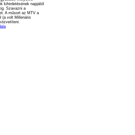
tek kihirdetésének napjától
tig. Szavazni a
het. A műsort az MTV a
(a volt Millenáris
közvetíteni.
dala