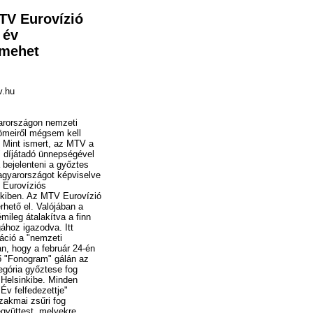
MTV Eurovízió
 év
 mehet
v.hu
rországon nemzeti
römeiről mégsem kell
 Mint ismert, az MTV a
díjátadó ünnepségével
 bejelenteni a győztes
gyarországot képviselve
 Eurovíziós
inkiben. Az MTV Eurovízió
rhető el. Valójában a
mileg átalakítva a finn
ához igazodva. Itt
máció a "nemzeti
n, hogy a február 24-én
ő "Fonogram" gálán az
tegória győztese fog
 Helsinkibe. Minden
Év felfedezettje"
zakmai zsűri fog
együttest, melyekre