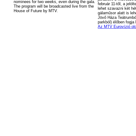
nominees for two weeks, even during the gala.
február 11-től, a jelöl
The program will be broadcasted live from the
lehet szavazni két hé
House of Future by MTV.
gálaműsor alatt is le
Jövő Háza Teátrumból 
parkból) élőben fogja 
Az MTV Eurovízió ol