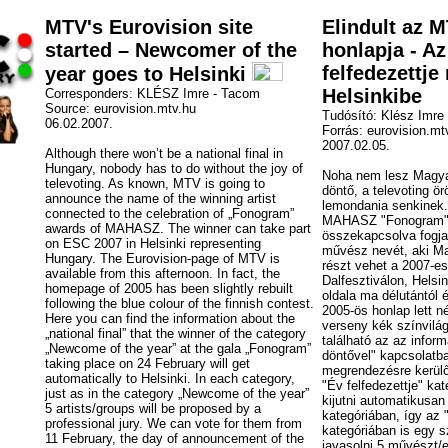
MTV's Eurovision site
Elindult az 
started – Newcomer of the
honlapja - Az
felfedezettje
year goes to Helsinki
Helsinkibe
Corresponders: KLÉSZ Imre - Tacom
Source: eurovision.mtv.hu
Tudósító: Klész Imre
06.02.2007.
Forrás: eurovision.mt
2007.02.05.
Although there won’t be a national final in
Hungary, nobody has to do without the joy of
Noha nem lesz Magya
televoting. As known, MTV is going to
döntő, a televoting ö
announce the name of the winning artist
lemondania senkinek.
connected to the celebration of „Fonogram”
MAHASZ "Fonogram" 
awards of MAHASZ. The winner can take part
összekapcsolva fogja
on ESC 2007 in Helsinki representing
művész nevét, aki Ma
Hungary. The Eurovision-page of MTV is
részt vehet a 2007-es
available from this afternoon. In fact, the
Dalfesztiválon, Hels
homepage of 2005 has been slightly rebuilt
oldala ma délutántól é
following the blue colour of the finnish contest.
2005-ös honlap lett né
Here you can find the information about the
verseny kék színvilág
„national final” that the winner of the category
található az az infor
„Newcome of the year” at the gala „Fonogram”
döntővel" kapcsolatba
taking place on 24 February will get
megrendezésre kerül
automatically to Helsinki. In each category,
"Év felfedezettje" ka
just as in the category „Newcome of the year”
kijutni automatikusan
5 artists/groups will be proposed by a
kategóriában, így az "
professional jury. We can vote for them from
kategóriában is egy s
11 February, the day of announcement of the
javasolni 5 művészt/