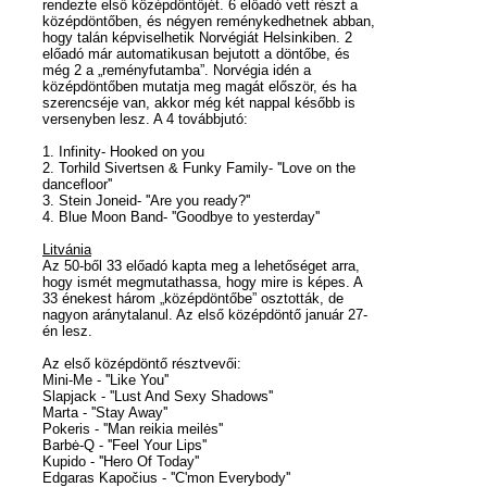
rendezte első középdöntőjét. 6 előadó vett részt a
középdöntőben, és négyen reménykedhetnek abban,
hogy talán képviselhetik Norvégiát Helsinkiben. 2
előadó már automatikusan bejutott a döntőbe, és
még 2 a „reményfutamba”. Norvégia idén a
középdöntőben mutatja meg magát először, és ha
szerencséje van, akkor még két nappal később is
versenyben lesz. A 4 továbbjutó:
1. Infinity- Hooked on you
2. Torhild Sivertsen & Funky Family- ''Love on the
dancefloor''
3. Stein Joneid- ''Are you ready?''
4. Blue Moon Band- ''Goodbye to yesterday''
Litvánia
Az 50-ből 33 előadó kapta meg a lehetőséget arra,
hogy ismét megmutathassa, hogy mire is képes. A
33 énekest három „középdöntőbe” osztották, de
nagyon aránytalanul. Az első középdöntő január 27-
én lesz.
Az első középdöntő résztvevői:
Mini-Me - ''Like You''
Slapjack - ''Lust And Sexy Shadows''
Marta - ''Stay Away''
Pokeris - ''Man reikia meilės''
Barbė-Q - ''Feel Your Lips''
Kupido - ''Hero Of Today''
Edgaras Kapočius - ''C'mon Everybody''