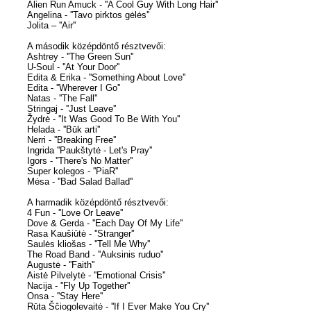
Alien Run Amuck - ''A Cool Guy With Long Hair''
Angelina - ''Tavo pirktos gėlės''
Jolita – ''Air''
A második középdöntő résztvevői:
Ashtrey - ''The Green Sun''
U-Soul - ''At Your Door''
Edita & Erika - ''Something About Love''
Edita - ''Wherever I Go''
Natas - ''The Fall''
Stringaj - ''Just Leave''
Žydrė - ''It Was Good To Be With You''
Helada - ''Būk arti''
Nerri - ''Breaking Free''
Ingrida ''Paukštytė - Let's Pray''
Igors - ''There's No Matter''
Super kolegos - ''PiaR''
Mėsa - ''Bad Salad Ballad''
A harmadik középdöntő résztvevői:
4 Fun - ''Love Or Leave''
Dove & Gerda - ''Each Day Of My Life''
Rasa Kaušiūtė - ''Stranger''
Saulės kliošas - ''Tell Me Why''
The Road Band - ''Auksinis ruduo''
Augustė - ''Faith''
Aistė Pilvelytė - ''Emotional Crisis''
Nacija - ''Fly Up Together''
Onsa - ''Stay Here''
Rūta Ščiogolevaitė - ''If I Ever Make You Cry''