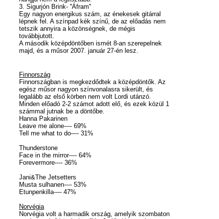
3. Sigurjón Brink- ''Áfram''
Egy nagyon energikus szám, az énekesek gitárral
lépnek fel. A színpad kék színű, de az előadás nem
tetszik annyira a közönségnek, de mégis
továbbjutott.
A második középdöntőben ismét 8-an szerepelnek
majd, és a műsor 2007. január 27-én lesz.
Finnország
Finnországban is megkezdődtek a középdöntők. Az
egész műsor nagyon színvonalasra sikerült, és
legalább az első körben nem volt Lordi utánzó.
Minden előadó 2-2 számot adott elő, és ezek közül 1
számmal jutnak be a döntőbe.
Hanna Pakarinen
Leave me alone---- 69%
Tell me what to do---- 31%
Thunderstone
Face in the mirror---- 64%
Forevermore---- 36%
Jani&The Jetsetters
Musta sulhanen---- 53%
Etunpenkilla---- 47%
Norvégia
Norvégia volt a harmadik ország, amelyik szombaton