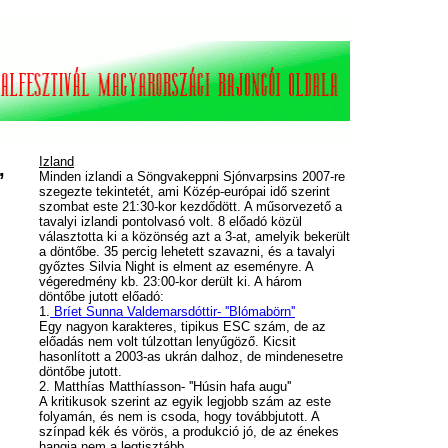
Izland
,
Minden izlandi a Söngvakeppni Sjónvarpsins 2007-re
szegezte tekintetét, ami Közép-európai idő szerint
szombat este 21:30-kor kezdődött. A műsorvezető a
tavalyi izlandi pontolvasó volt. 8 előadó közül
választotta ki a közönség azt a 3-at, amelyik bekerült
a döntőbe. 35 percig lehetett szavazni, és a tavalyi
győztes Silvia Night is elment az eseményre. A
végeredmény kb. 23:00-kor derült ki. A három
döntőbe jutott előadó:
1.
Bríet Sunna Valdemarsdóttir- ''Blómabörn''
Egy nagyon karakteres, tipikus ESC szám, de az
előadás nem volt túlzottan lenyűgöző. Kicsit
hasonlított a 2003-as ukrán dalhoz, de mindenesetre
döntőbe jutott.
2. Matthías Matthíasson- ''Húsin hafa augu''
A kritikusok szerint az egyik legjobb szám az este
folyamán, és nem is csoda, hogy továbbjutott. A
színpad kék és vörös, a produkció jó, de az énekes
hangja nem a legtisztább.