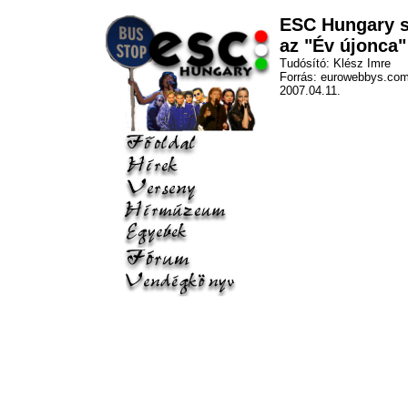
ESC Hungary si
az "Év újonca"
Tudósító: Klész Imre
Forrás: eurowebbys.co
2007.04.11.