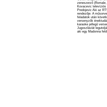
zeneszerző (Romale, 
Kovacevic televíziós
Predojevic Aki az RT
rendezője. A műsorv
feladatok után követ
versenyzők énektudá
karaoke jellegű verse
Jugoszláviát legutoljá
aki egy Madonna feldo