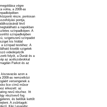
 megoldása végre
ta volna, a 2008-as
ínpadképében
 központi része, pontosan
szefolyási pontja,
találkozásánál lévő
megtalálható a napokban
észletes színpadképen. A
sonlító színpadképben
kú, szigetszerű színpadot
sziget kis híddal
a színpad testéhez. A
lálható kisebb szigetek
tszó videókijelzők
szerb folyót, a Dunát és a
kép az acélszobrokkal
emagdán Parkot és az
a kiszavazás azon a
a 2008-as nemzetközi
ogáért versengenek a
sko lice című műsor
oz érkezett: az
ting nevű részhez. Itt
égy résztvevő fog
elenni, és belőlük kettőt
ejteni. A zsűritagok:
dező, Kiki Lesandric