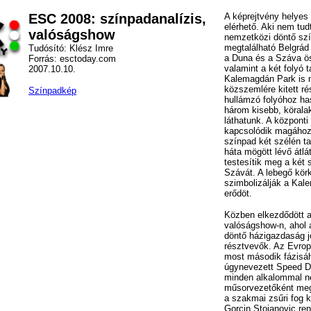
ESC 2008: színpadanalízis,
A képrejtvény helyes
elérhető. Aki nem tud
valóságshow
nemzetközi döntő sz
megtalálható Belgrád
Tudósító: Klész Imre
a Duna és a Száva ös
Forrás: esctoday.com
valamint a két folyó 
2007.10.10.
Kalemagdán Park is 
közszemlére kitett r
Színpadkép
hullámzó folyóhoz ha
három kisebb, körala
láthatunk. A központi 
kapcsolódik magához 
színpad két szélén ta
háta mögött lévő átlá
testesítik meg a két 
Szávát. A lebegő kör
szimbolizálják a Kal
erődöt.
Közben elkezdődött 
valóságshow-n, ahol 
döntő házigazdaság j
résztvevők. Az Evrop
most második fázisáh
úgynevezett Speed Da
minden alkalommal n
műsorvezetőként megj
a szakmai zsűri fog ki
Gorcin Stojanovic ren