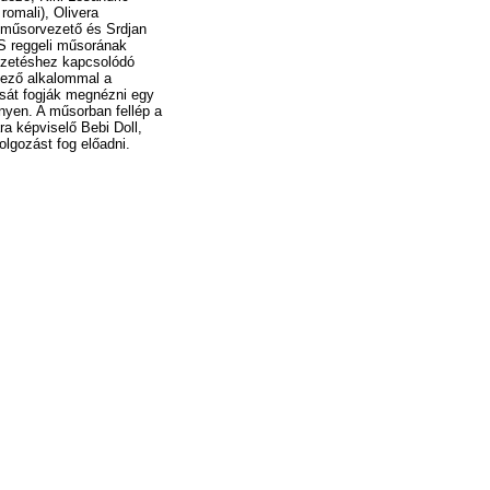
romali), Olivera
 műsorvezető és Srdjan
S reggeli műsorának
ezetéshez kapcsolódó
kező alkalommal a
sát fogják megnézni egy
nyen. A műsorban fellép a
ra képviselő Bebi Doll,
lgozást fog előadni.