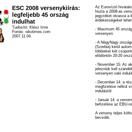
ESC 2008 versenykiírás:
Az Eurovízió hivatalo
hozta a 2008-as vers
legfeljebb 45 ország
jegyzéket olvasva a 
érdekességeket lehet
indulhat
Tudósító: Klész Imre
- Maximum 45 ország 
Forrás: oikotimes.com
versenyen.
2007.11.04.
- A NégyNagy ország
(Szerbia) kerül auto
többieket két csoport
elődöntőn 20-20 orszá
- November 15: Az a
jelezniük kell szándé
versenyen való indulá
- December 14: a rés
megfizetése nélkül v
indulástól.
- Január 14: a verseny
befizetése az EBU-n
A verseny teljes költs
becsülik.