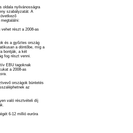
s oldala nyilvánosságra
eny szabályzatát. A
következő
 megtalálni:
vehet részt a 2008-as
ok és a győztes ország
matikusan a döntőbe, míg a
ra bontják, a két
g fog részt venni.
ktív EBU tagoknak
kukat a 2008-as
sra.
ztvevő országok büntetés
isszaléphetnek az
en való résztvételi díj
ak.
égét 6-12 millió euróra