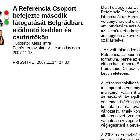
A Referencia Csoport
Múlt hétvégén az Euro
Referencia Csoportja
befejezte második
látogatását az Euroví
versenyének otthont
látogatását Belgrádban:
ami rendező televízió
elődöntő kedden és
az ellenőröket a belg
ami egyben a követke
csütörtökön
szálláshelye.
Tudósító: Klész Imre
Forrás: eurovision.tv – esctoday.com
- Ez volt talán a legf
2007.11.13.
Referencia Csoportna
formátum, benne az e
FRISSÍTVE: 2007.11.14. 17:30
elfogadva - mondta
Eurovíziós Dalfesztiv
képviseletében.
A kétnapos találkozó 
a csoportot a verseny
munkáiról, valamint a 
és tervekről. Az egyi
versenyt kísérő logó
bemutatta a már jóváh
változatát, amely k
által rendezett verse
várhatóan év végére 
véglegesíteni a terve
A 2008-as Eurovízió h
én fog indulni az Eur