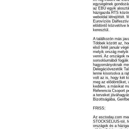
egységének gondozás
az EBU egyik aloszt
házigazda RTS közöse
weboldal létrejöttét.
Eurovíziós Dalfesztiv
elődöntő közvetítve l
keresztül.
A találkozón más java
Többek között az, ho
első felét január vég
melyik ország melyik 
venni. Az országok n
sorsolóurnából fogják
hagyományoknak megf
Delegációvezetők Tal
lenne kisorsolva a raj
volt az is, hogy két 
meg az elődöntőket, 
kedden, a másikat má
Referencia Csoport p
a terveket jóváhagy
Bizottságába, Genfbe
FRISS:
Az esctoday.com me
STOCKSELIUS-tól, h
országok és a háziga