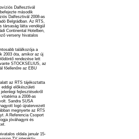
víziós Dalfesztivál
 befejezte második
ziós Dalfesztivál 2008-as
 adó Belgrádban. Az RTS,
s társaság látta vendégül
rádi Continental Hotelben,
ző verseny hivatalos
ontosabb találkozója a
k 2003 óta, amikor az új
lődöntő rendezése lett
 Svante STOCKSELIUS, az
ál főellenőre az EBU
alatt az RTS tájékoztatta
 eddigi előkészületi
jelenlegi fejlesztésekről
k vitatéma a 2008-as
 volt. Sandra SUSA
agyott logó újratervezett
orábban megnyerte az RTS
nyt. A Referencia Csoport
fogja jóváhagyni és
ket.
ivatalos oldala január 15-
ovision TV interaktív