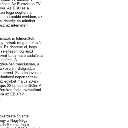
ában. Az Eurovision TV
álya. Az EBU és a
n fogja segíteni a
 Mint a korábbi években, az
ál döntője és mindkét
esz az interneten
slatok is felmerültek.
gy tartsák meg a sorsolás
én. Ez döntené el, hogy
selejtezőn fog részt
eveit tartalmazó cédulákat
 kihúzni. A
elelően márciusban, a
álkozóján, Belgrádban
tsorrend. Szintén javaslat
különböző napon tartsák
az egyiket május 20-án
jus 22-én csütörtökön. A
énteken fogja továbbítani
ásra az EBU TV
.
gkérdezte Svante
ogy a NagyNégy
zda Szerbia fog-e